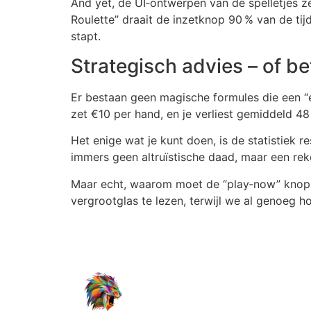
And yet, de UI‑ontwerpen van de spelletjes ze
Roulette” draait de inzetknop 90 % van de ti
stapt.
Strategisch advies – of b
Er bestaan geen magische formules die een “e
zet €10 per hand, en je verliest gemiddeld 4
Het enige wat je kunt doen, is de statistiek r
immers geen altruïstische daad, maar een re
Maar echt, waarom moet de “play‑now” knop i
vergrootglas te lezen, terwijl we al genoeg