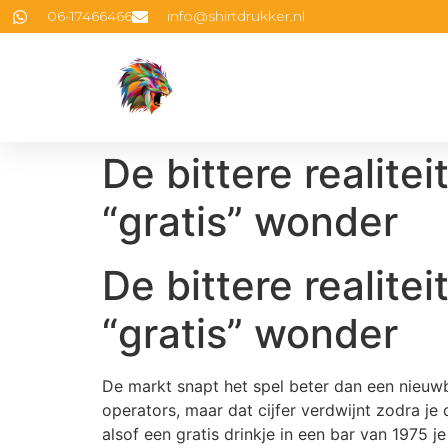
06-17466466
info@shirtdrukker.nl
De bittere realite
“gratis” wonder
De bittere realite
“gratis” wonder
De markt snapt het spel beter dan een nieuw
operators, maar dat cijfer verdwijnt zodra je
alsof een gratis drinkje in een bar van 1975 je