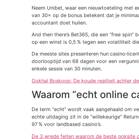
Neem Unibet, waar een nieuwtoeteling met een
van 30× op de bonus betekent dat je minimaa
accountant doet huilen.
And then there’s Bet365, die een “free spin” be
op een winst is 0,5 % tegen een volatiliteit di
De meeste sites presenteren hun casino‑licen
doorlooptijd van 68 dagen voor een vergunnin
enkele sessie van 30 minuten.
Gokhal Boskoop: De koude realiteit achter 
Waarom “echt online c
De term “echt” wordt vaak aangehaald om ver
echte uitdaging zit in de “willekeurige” Retu
97 % voor landbased casino’s.
De 3 wrede feiten waarom de beste goksite cr